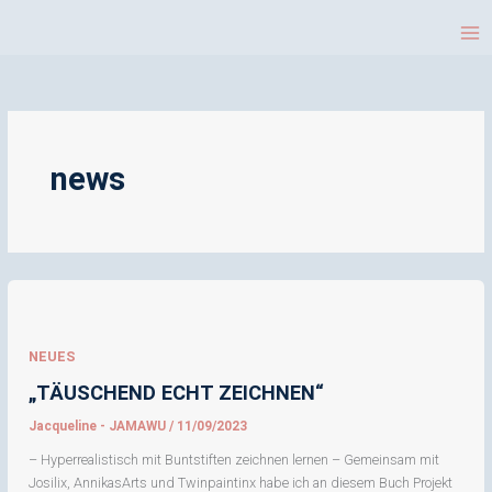
Sprache
Zum
auswählen
Inhalt
springen
news
NEUES
„TÄUSCHEND ECHT ZEICHNEN“
Jacqueline - JAMAWU
/
11/09/2023
– Hyperrealistisch mit Buntstiften zeichnen lernen – Gemeinsam mit
Josilix, AnnikasArts und Twinpaintinx habe ich an diesem Buch Projekt