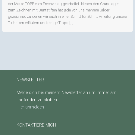
der Marke TOPP vom Frechverlag gearbeitet. Neben den Grundlagen
zum Zeichnen mit Buntstiften hat jede von uns mehrere Bilder
gezeichnet zu denen wir euch in einer Schritt für Schritt Anleitung unsere
Techniken erläutern und einige Tipps […]
NEWSLETTER
Melde dich bei meinem Newsletter an um immer am
Laufenden zu bleiben
Hier anmelden
KONTAKTIERE MICH