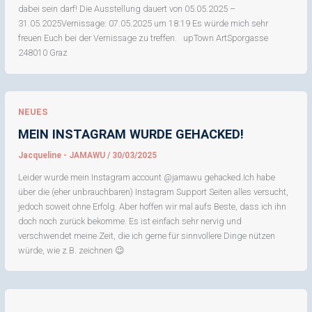
dabei sein darf! Die Ausstellung dauert von 05.05.2025 –
31.05.2025Vernissage: 07.05.2025 um 18:19 Es würde mich sehr
freuen Euch bei der Vernissage zu treffen. upTown ArtSporgasse
248010 Graz
NEUES
MEIN INSTAGRAM WURDE GEHACKED!
Jacqueline - JAMAWU
/
30/03/2025
Leider wurde mein Instagram account @jamawu gehacked.Ich habe
über die (eher unbrauchbaren) Instagram Support Seiten alles versucht,
jedoch soweit ohne Erfolg. Aber hoffen wir mal aufs Beste, dass ich ihn
doch noch zurück bekomme. Es ist einfach sehr nervig und
verschwendet meine Zeit, die ich gerne für sinnvollere Dinge nützen
würde, wie z.B. zeichnen 😉