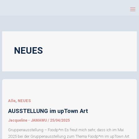
Sprache
Zum
auswählen
Inhalt
springen
NEUES
Alle
,
NEUES
AUSSTELLUNG im upTown Art
Jacqueline - JAMAWU
/
25/04/2025
Gruppenausstellung – Foodp*rn Es freut mich sehr, dass ich im Mai
2025 bei der Gruppenausstellung zum Thema Foodp*rn im upTown Art