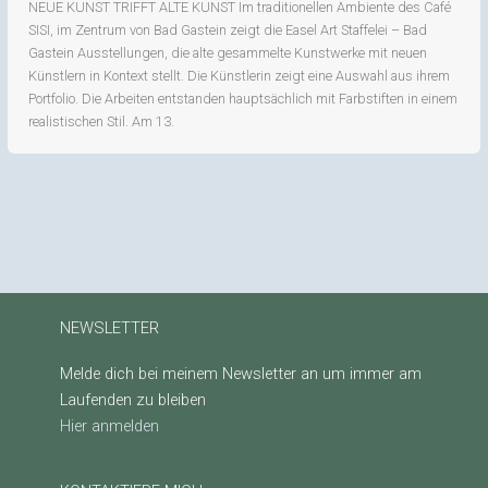
NEUE KUNST TRIFFT ALTE KUNST Im traditionellen Ambiente des Café
SISI, im Zentrum von Bad Gastein zeigt die Easel Art Staffelei – Bad
Gastein Ausstellungen, die alte gesammelte Kunstwerke mit neuen
Künstlern in Kontext stellt. Die Künstlerin zeigt eine Auswahl aus ihrem
Portfolio. Die Arbeiten entstanden hauptsächlich mit Farbstiften in einem
realistischen Stil. Am 13.
NEWSLETTER
Melde dich bei meinem Newsletter an um immer am
Laufenden zu bleiben
Hier anmelden