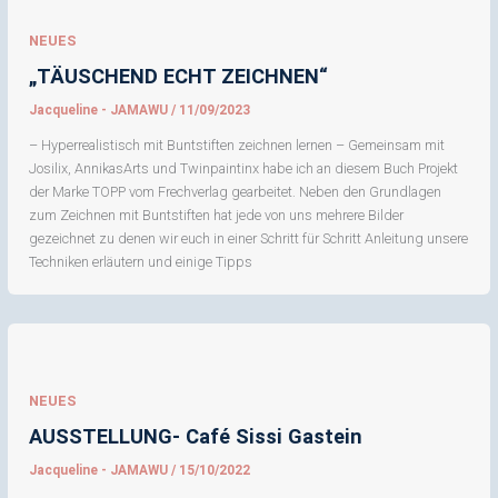
NEUES
„TÄUSCHEND ECHT ZEICHNEN“
Jacqueline - JAMAWU
/
11/09/2023
– Hyperrealistisch mit Buntstiften zeichnen lernen – Gemeinsam mit
Josilix, AnnikasArts und Twinpaintinx habe ich an diesem Buch Projekt
der Marke TOPP vom Frechverlag gearbeitet. Neben den Grundlagen
zum Zeichnen mit Buntstiften hat jede von uns mehrere Bilder
gezeichnet zu denen wir euch in einer Schritt für Schritt Anleitung unsere
Techniken erläutern und einige Tipps
NEUES
AUSSTELLUNG- Café Sissi Gastein
Jacqueline - JAMAWU
/
15/10/2022